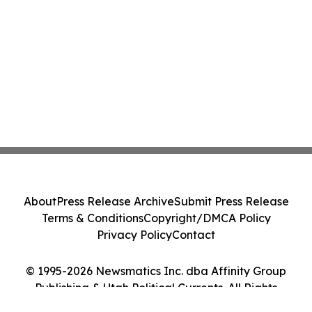
About
Press Release Archive
Submit Press Release
Terms & Conditions
Copyright/DMCA Policy
Privacy Policy
Contact
© 1995-2026 Newsmatics Inc. dba Affinity Group
Publishing & Utah Political Currents. All Rights
Reserved.