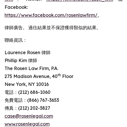
Facebook:
https://www.facebook.com/rosenlawfirm/
。
律師廣告。 過往結果並不保證獲得類似的結果。
聯絡資訊：
Laurence Rosen 律師
Phillip Kim 律師
The Rosen Law Firm, P.A.
th
275 Madison Avenue, 40
Floor
New York, NY 10016
電話：(212) 686-1060
免費電話：(866) 767-3653
傳真：(212) 202-3827
case@rosenlegal.com
www.rosenlegal.com