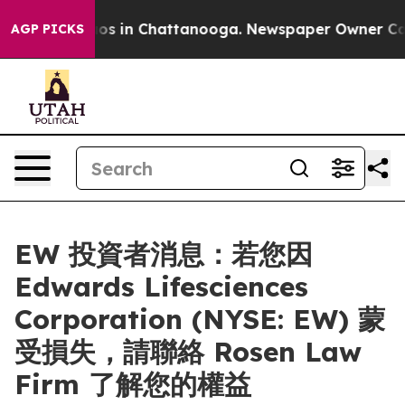
llapse
Chaos in Chattanooga. Newspaper Owner Calls t
AGP PICKS
EW 投資者消息：若您因
Edwards Lifesciences
Corporation (NYSE: EW) 蒙
受損失，請聯絡 Rosen Law
Firm 了解您的權益