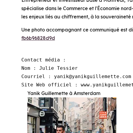
Entrepreneur et investisseur basé à Montréal, Y
spécialise dans le Commerce et l'Économie nord-a
les enjeux liés au chiffrement, à la souveraineté
Une photo accompagnant ce communiqué est di
fb6b96828d9d
Contact média :

Nom : Julie Tessier

Courriel : yanik@yanikguillemette.com

Site Web officiel : www.yanikguilleme
Yanik Guillemette à Amsterdam