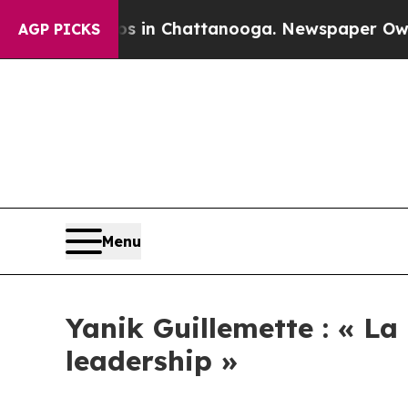
Chaos in Chattanooga. Newspaper Owner Calls th
AGP PICKS
Menu
Yanik Guillemette : « La
leadership »