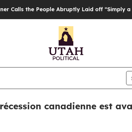
e People Abruptly Laid off “Simply a Math Pro
 récession canadienne est ava