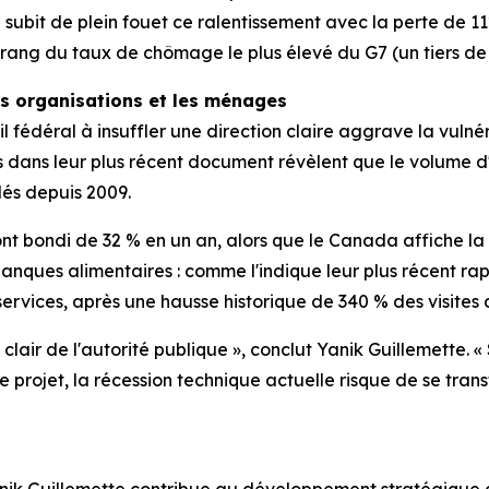
 subit de plein fouet ce ralentissement avec la perte de 1
ang du taux de chômage le plus élevé du G7 (un tiers de p
es organisations et les ménages
l fédéral à insuffler une direction claire aggrave la vulné
s dans leur plus récent document révèlent que le volume d'
lés depuis 2009.
ont bondi de 32 % en un an, alors que le Canada affiche l
banques alimentaires : comme l'indique leur plus récent ra
rvices, après une hausse historique de 340 % des visites 
lair de l'autorité publique », conclut Yanik Guillemette. 
ue projet, la récession technique actuelle risque de se tran