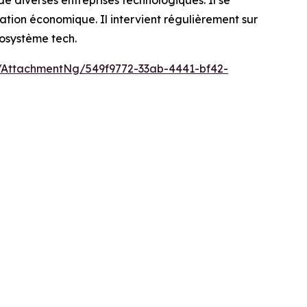
 diverses entreprises technologiques. Il se
ation économique. Il intervient régulièrement sur
cosystème tech.
AttachmentNg/549f9772-33ab-4441-bf42-